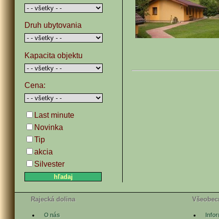
Druh ubytovania
Kapacita objektu
Cena:
Last minute
Novinka
Tip
akcia
Silvester
Rajecká dolina
Všeobec
O nás
Info