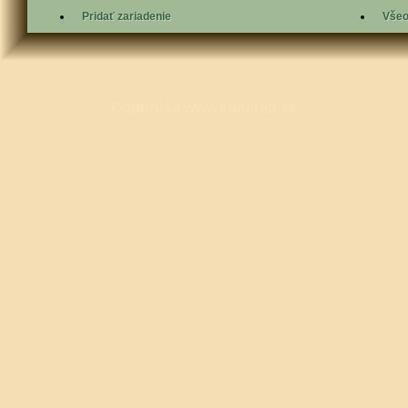
Pridať zariadenie
Všeo
Odporúča
www.kunerad.sk