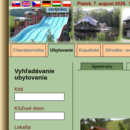
Piatok, 7. august 2026
.
Charakteristika
Ubytovanie
Kúpaliská
Afrodita - w
Apartmány
Vyhľadávanie
ubytovania
Kód
Kľúčové slovo
Lokalita