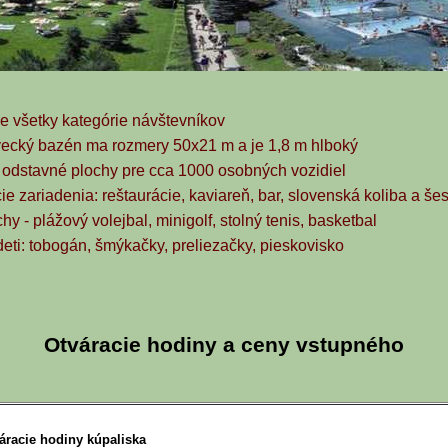
re všetky kategórie návštevníkov
avecký bazén ma rozmery 50x21 m a je 1,8 m hlboký
a odstavné plochy pre cca 1000 osobných vozidiel
ie zariadenia: reštaurácie, kaviareň, bar, slovenská koliba a še
hy - plážový volejbal, minigolf, stolný tenis, basketbal
 deti: tobogán, šmýkačky, preliezačky, pieskovisko
Otváracie hodiny a ceny vstupného
áracie hodiny kúpaliska