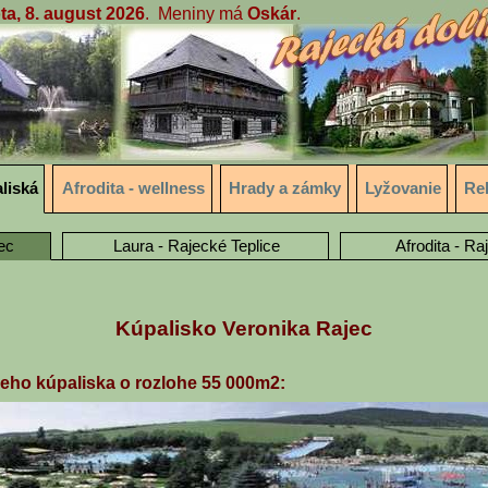
a, 8. august 2026
. Meniny má
Oskár
.
liská
Afrodita - wellness
Hrady a zámky
Lyžovanie
Re
ec
Laura - Rajecké Teplice
Afrodita - Ra
Kúpalisko Veronika Rajec
neho kúpaliska o rozlohe 55 000m2: