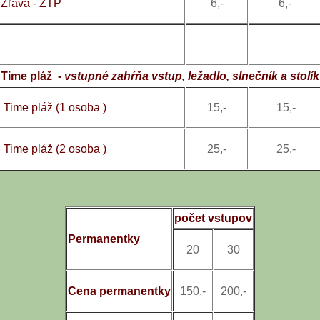
Zľava - ZŤP
6,-
6,-
Time pláž -
vstupné zahŕňa vstup, ležadlo, slnečník a stolík
Time pláž (1 osoba )
15,-
15,-
Time pláž (2 osoba )
25,-
25,-
počet vstupov
Permanentky
20
30
Cena permanentky
150,-
200,-