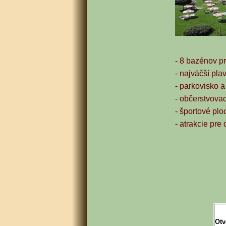
- 8 bazénov p
- najväčší pl
- parkovisko 
- občerstvovac
- športové ploc
- atrakcie pre
Otv