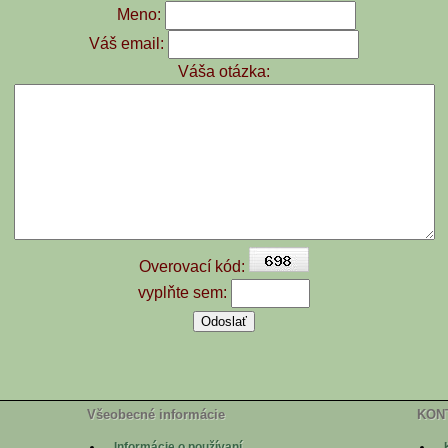
Meno:
Váš email:
Váša otázka:
Overovací kód:
vyplňte sem:
Všeobecné informácie
KON
Informácie o používaní