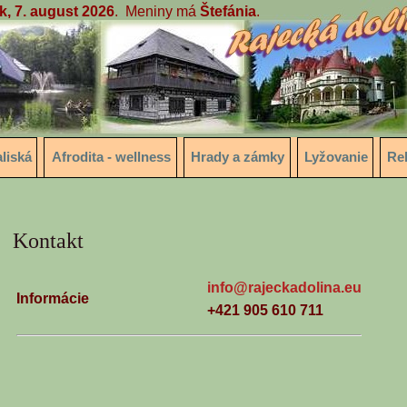
k, 7. august 2026
. Meniny má
Štefánia
.
liská
Afrodita - wellness
Hrady a zámky
Lyžovanie
Re
Kontakt
info@rajeckadolina.eu
Informácie
+421 905 610 711