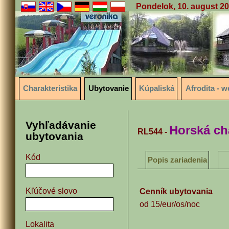
Pondelok, 10. august 2
Charakteristika
Ubytovanie
Kúpaliská
Afrodita - w
Vyhľadávanie
Horská c
RL544 -
ubytovania
Kód
Popis zariadenia
Kľúčové slovo
Cenník ubytovania
od 15/eur/os/noc
Lokalita