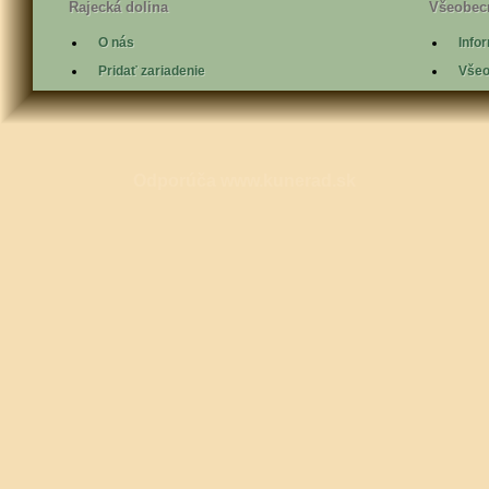
Rajecká dolina
Všeobec
O nás
Info
Pridať zariadenie
Všeo
Odporúča
www.kunerad.sk