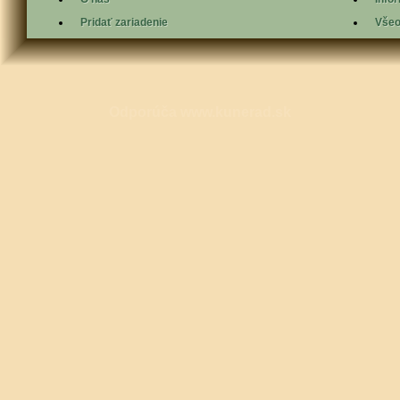
Pridať zariadenie
Všeo
Odporúča
www.kunerad.sk