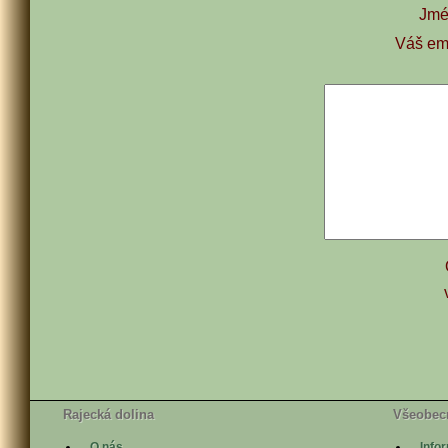
Jmén
Váš em
Rajecká dolina
Všeobec
O nás
Info