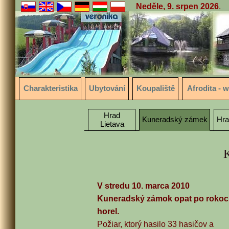
Neděle, 9. srpen 2026
.
Charakteristika
Ubytování
Koupaliště
Afrodita - 
Hrad
Kuneradský zámek
Hra
Lietava
V stredu 10. marca 2010
Kuneradský zámok opat po roko
horel.
Požiar, ktorý hasilo 33 hasičov a