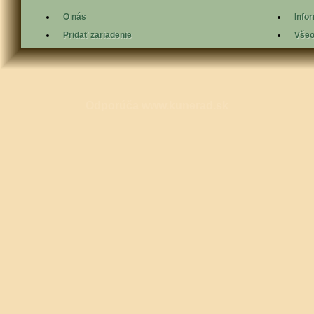
O nás
Info
Pridať zariadenie
Všeo
Odporúča
www.kunerad.sk